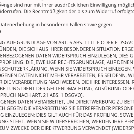
nge sind nur mit Ihrer ausdrücklichen Einwilligung möglich
t widerrufen. Die Rechtmäßigkeit der bis zum Widerruf erfolg
Datenerhebung in besonderen Fällen sowie gegen
)
 AUF GRUNDLAGE VON ART. 6 ABS. 1 LIT. E ODER F DSGVO
RÜNDEN, DIE SICH AUS IHRER BESONDEREN SITUATION ERGE
ENBEZOGENEN DATEN WIDERSPRUCH EINZULEGEN; DIES GIL
ROFILING. DIE JEWEILIGE RECHTSGRUNDLAGE, AUF DENEN
NSCHUTZERKLÄRUNG. WENN SIE WIDERSPRUCH EINLEGEN, 
ENEN DATEN NICHT MEHR VERARBEITEN, ES SEI DENN, 
DIE VERARBEITUNG NACHWEISEN, DIE IHRE INTERESSEN, 
RBEITUNG DIENT DER GELTENDMACHUNG, AUSÜBUNG ODE
RUCH NACH ART. 21 ABS. 1 DSGVO).
ENEN DATEN VERARBEITET, UM DIREKTWERBUNG ZU BETRE
UCH GEGEN DIE VERARBEITUNG SIE BETREFFENDER PERSO
EINZULEGEN; DIES GILT AUCH FÜR DAS PROFILING, SOWEI
UNG STEHT. WENN SIE WIDERSPRECHEN, WERDEN IHRE P
ZUM ZWECKE DER DIREKTWERBUNG VERWENDET (WIDERSPRU