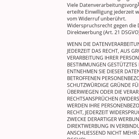
Viele DatenverarbeitungsvorgÃ¤
erteilte Einwilligung jederzei
vom Widerruf unberührt.
Widerspruchsrecht gegen die 
Direktwerbung (Art. 21 DSGVO
WENN DIE DATENVERARBEITUNG
JEDERZEIT DAS RECHT, AUS G
VERARBEITUNG IHRER PERSON
BESTIMMUNGEN GESTÜTZTES P
ENTNEHMEN SIE DIESER DATE
BETROFFENEN PERSONENBEZOG
SCHUTZWÜRDIGE GRÜNDE FÜR 
ÜBERWIEGEN ODER DIE VERA
RECHTSANSPRÜCHEN (WIDERSP
WERDEN IHRE PERSONENBEZOG
RECHT, JEDERZEIT WIDERSPR
ZWECKE DERARTIGER WERBUNG 
DIREKTWERBUNG IN VERBIND
ANSCHLIESSEND NICHT MEHR 